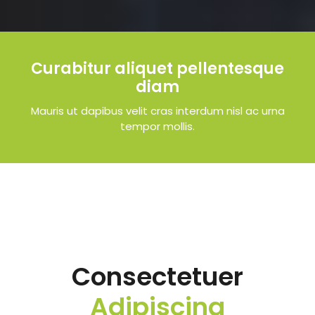
Curabitur aliquet pellentesque
diam
Mauris ut dapibus velit cras interdum nisl ac urna
tempor mollis.
Consectetuer
Adipiscing